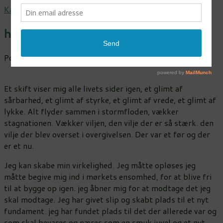
Kærlighed & nærvær
>
skønheden
>
harmonien
harmonien
Posted on
august 15, 2018
by
Chahlottesofia
Et skift viser mig alle livets sider igen, et glimt af
sårbarhed, et glimt af styrke, et glimt af vrede, et glimt af
lykke. Alt flyder sammen i stormfloden, vækker
stagnationen. Vækker viljen, den vilje der er så stærk. den
vilje der blev overset i overgivelsen. Der var et før og der
er et nu.
Jeg kan skabe min virkelighed. Jeg måtte opløses jeg
måtte begive mig ind i mørkets ensomhed, for at blive fri
til at bygge op igen. jeg åbner mig for at modtage det jeg
skal modtage. Jeg har givet slip og skabt plads til et nyt
fundament. jeg har fundet plads til det der allerede var og
som skal bevares og næres som en smuk juvel og et nyt