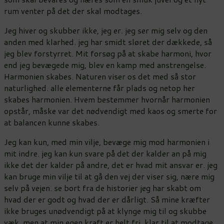
rum venter på det der skal modtages.
Jeg hiver og skubber ikke, jeg er. jeg ser mig selv og den
anden med klarhed. jeg har smidt sløret der dækkede, så
jeg blev forstyrret. Mit forsøg på at skabe harmoni, hvor
end jeg bevægede mig, blev en kamp med anstrengelse.
Harmonien skabes. Naturen viser os det med så stor
naturlighed. alle elementerne får plads og netop her
skabes harmonien. Hvem bestemmer hvornår harmonien
opstår, måske var det nødvendigt med kaos og smerte for
at balancen kunne skabes.
Jeg kan kun, med min vilje, bevæge mig mod harmonien i
mit indre. jeg kan kun svare på det der kalder an på mig
ikke det der kalder på andre, det er hvad mit ansvar er. jeg
kan bruge min vilje til at gå den vej der viser sig, nære mig
selv på vejen. se bort fra de historier jeg har skabt om
hvad der er godt og hvad der er dårligt. Så mine kræfter
ikke bruges unødvendigt på at klynge mig til og skubbe
væk, men at min egen kraft er helt fri, klar til at modtage