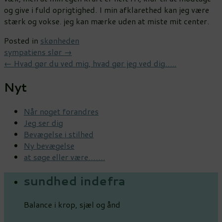
og give i fuld oprigtighed. I min afklarethed kan jeg være
stærk og vokse. jeg kan mærke uden at miste mit center.
Posted in
skønheden
Post
sympatiens slør
→
←
Hvad gør du ved mig, hvad gør jeg ved dig…..
navigation
Nyt
Når noget forandres
Jeg ser dig
Bevægelse i stilhed
Ny bevægelse
at søge eller være…….
sundhed indefra
Balance i krop, sjæl og ånd