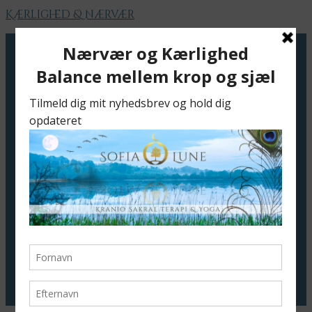
Kærlighed & nærvær
Velkommen
Jeg tilbyder
Bøger
Livsvejledning/Mentor
Soulflow
Sofias Art
Meditation – Guiding
Fjernhealing
Foredrag
Meditation
Meditationsaften
Daglig meditation
Nærværsrum
Blog
Cirkel
Kontakt
Priser