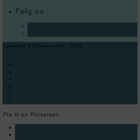
Følg os
Copyright © sofialune.com - 2016
Priser
Cirkel
Yoga
Soulflow
Fjernhealing
Meditation
Blog
Pin It on Pinterest