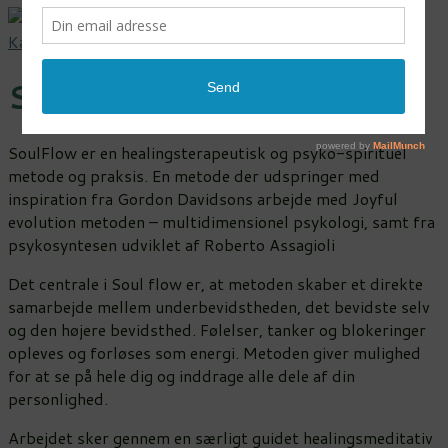
Kærlighed & nærvær
>
Jeg tilbyder
>
Soulflow
Soulflow
SoulFlow er en healingsterapeutisk og psyko-spirituel
metode og praksis. En metode der udspringer med
inspiration fra Gordon Davidsons arbejde med Joyful
evolution metoden – multidimensionel psykologi, samt fra
psykosyntesen udviklet af Roberto Assagioli
Det centrale i Soul flow er, at metoden skaber et direkte
samarbejde mellem underbevidstheden, det bevidste selv
og den højere bevidsthed. Følelser, tanker og blokeringer
opleves og forløses som energi. Metoden giver mulighed
for at se på hele dig og inddrage alle dele af din
personlighed.
Arbejdet sker gennem en særligt guidet healingsmeditativ