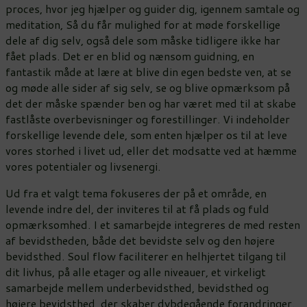
proces, hvor jeg hjælper og guider dig, igennem samtale og
meditation, Så du får mulighed for at møde forskellige
dele af dig selv, også dele som måske tidligere ikke har
fået plads. Det er en blid og nænsom guidning, en
fantastik måde at lære at blive din egen bedste ven, at se
og møde alle sider af sig selv, se og blive opmærksom på
det der måske spænder ben og har været med til at skabe
fastlåste overbevisninger og forestillinger. Vi indeholder
forskellige levende dele, som enten hjælper os til at leve
vores storhed i livet ud, eller det modsatte ved at hæmme
vores potentialer og livsenergi.
Ud fra et valgt tema fokuseres der på et område, en
levende indre del, der inviteres til at få plads og fuld
opmærksomhed. I et samarbejde integreres de med resten
af bevidstheden, både det bevidste selv og den højere
bevidsthed. Soul flow faciliterer en helhjertet tilgang til
dit livhus, på alle etager og alle niveauer, et virkeligt
samarbejde mellem underbevidsthed, bevidsthed og
højere bevidsthed, der skaber dybdegående forandringer.