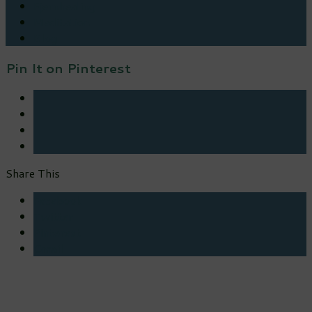
Fjernhealing
Meditation
Blog
Pin It on Pinterest
Share This
Facebook
Twitter
Pinterest
Gmail