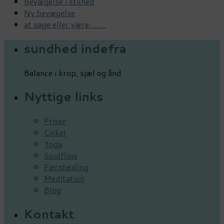
Bevægelse i stilhed
Ny bevægelse
at søge eller være…….
sundhed indefra
Balance i krop, sjæl og ånd
Nyttige links
Priser
Cirkel
Yoga
Soulflow
Fjernhealing
Meditation
Blog
Kontakt