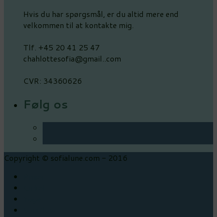
Hvis du har spørgsmål, er du altid mere end
velkommen til at kontakte mig.
Tlf. +45 20 41 25 47
chahlottesofia@gmail..com
CVR: 34360626
Følg os
Copyright © sofialune.com - 2016
Priser
Cirkel
Yoga
Soulflow