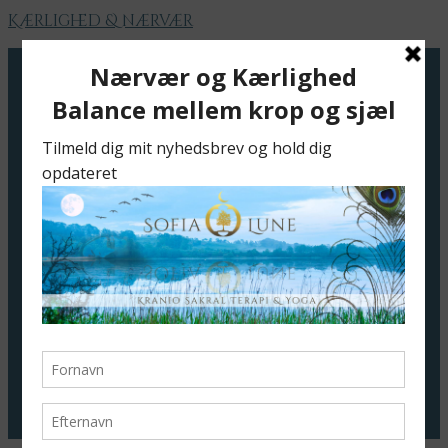
Kærlighed & nærvær
Velkommen
Jeg tilbyder
Bøger
Livsvejledning/Mentor
Soulflow
Sofias Art
Meditation – Guiding
Fjernhealing
Foredrag
Meditation
Meditationsaften
Daglig meditation
Nærværsrum
Blog
Cirkel
Kontakt
Priser