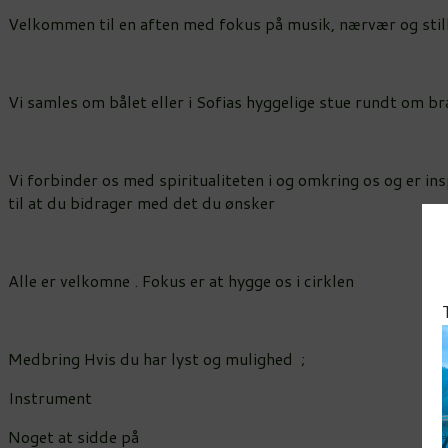
Velkommen til en aften med fokus på musik, nærvær og stil
Vi samles om bålet eller i Sofias hyggelige stue rundt om b
Vi forbinder os med spiritualiteten i og omkring os og er in
til at du bidrager med det du ønsker
Alle er velkomne . Fokus er at hygge os i cirklen
Medbring Hvis du har lyst og mulighed ;
Instrument
Noget at sidde på