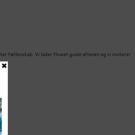
er fællesskab. Vi lader flowet guide aftenen og vi inviterer