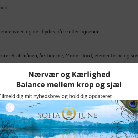
hed.
rændeovnen og der bydes på te eller lignende
spireret af månen, årstiderne, Moder Jord, elementerne og søst