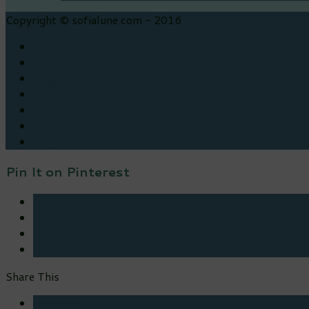
Copyright © sofialune.com - 2016
Priser
Cirkel
Yoga
Soulflow
Fjernhealing
Meditation
Blog
Pin It on Pinterest
Share This
Facebook