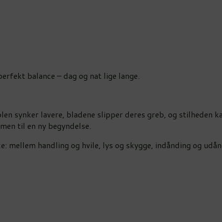
perfekt balance – dag og nat lige lange.
solen synker lavere, bladene slipper deres greb, og stilheden 
men til en ny begyndelse.
 mellem handling og hvile, lys og skygge, indånding og udånding