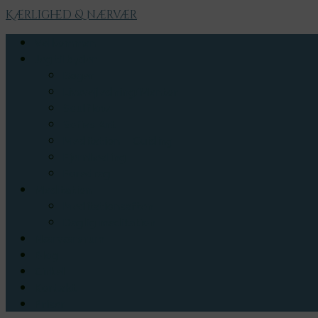
Kærlighed & nærvær
Velkommen
Jeg tilbyder
Bøger
Livsvejledning/Mentor
Soulflow
Sofias Art
Meditation – Guiding
Fjernhealing
Foredrag
Meditation
Meditationsaften
Daglig meditation
Nærværsrum
Blog
Cirkel
Kontakt
Priser