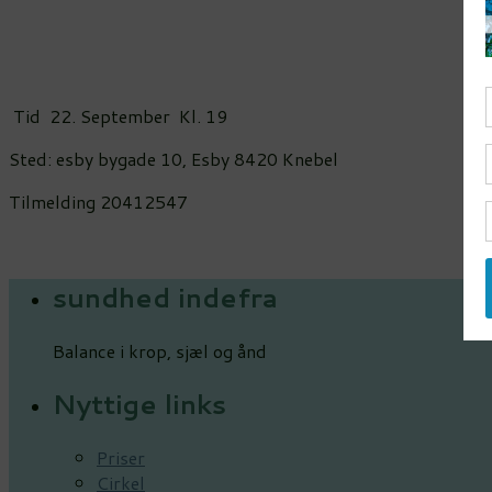
Tid 22. September Kl. 19
Sted: esby bygade 10, Esby 8420 Knebel
Tilmelding 20412547
sundhed indefra
Balance i krop, sjæl og ånd
Nyttige links
Priser
Cirkel