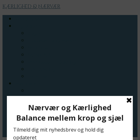
Kærlighed & nærvær
Velkommen
Jeg tilbyder
Bøger
Livsvejledning/Mentor
Soulflow
Sofias Art
Meditation – Guiding
Fjernhealing
Foredrag
Meditation
Meditationsaften
Daglig meditation
Nærværsrum
Blog
Cirkel
Kontakt
Priser