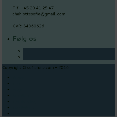
Tlf. +45 20 41 25 47
chahlottesofia@gmail..com
CVR: 34360626
Følg os
Copyright © sofialune.com - 2016
Priser
Cirkel
Yoga
Soulflow
Fjernhealing
Meditation
Blog