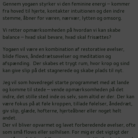
Gennem yogaen styrker vi den feminine energi – kommer
fra hoved til hjerte, kontakter intuitionen og den indre
stemme, åbner for væren, nærvær, lytten og omsorg.
Vi retter opmærksomheden på hvordan vi kan skabe
balance – hvad skal bevare, hvad skal frisættes?
Yogaen vil være en kombination af restorative øvelser,
blide flows, åndedrætsøvelser og meditation og
afspænding. Der skabes et trygt rum, hvor krop og sind
kan give slip på det stagnerede og skabe plads til nyt.
Jeg vil som hovedregel starte programmet med at lande
og komme til stede – vende opmærksomheden på det
indre, det stille sted inde os selv, som altid er der. Der kan
være fokus på at føle kroppen, tillade følelser, åndedræt,
giv slip, glæde, hofterne, hjerteåbner eller noget helt
andet.
Der vil bliver opvarmet og lavet forberedende øvelser, ofte
som små flows eller solhilsen. For mig er det vigtigt der