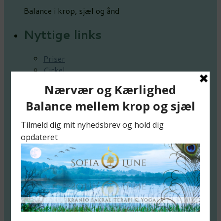
Balance i krop, sjæl og ånd
Nyttige links
Priser
Cirkel
Yoga
Soulflow
Fjernhealing
Meditation
Blog
Kontakt
Hvis du har spørgsmål, er du altid mere end
velkommen til at kontakte mig.
Tlf. +45 20 41 25 47
chahlottesofia@gmail..com