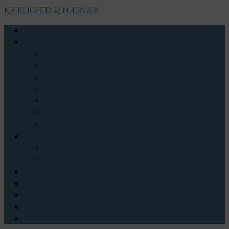
Kærlighed & nærvær
Velkommen
Jeg tilbyder
Bøger
Livsvejledning/Mentor
Soulflow
Sofias Art
Meditation – Guiding
Fjernhealing
Foredrag
Meditation
Meditationsaften
Daglig meditation
Nærværsrum
Blog
Cirkel
Kontakt
Priser