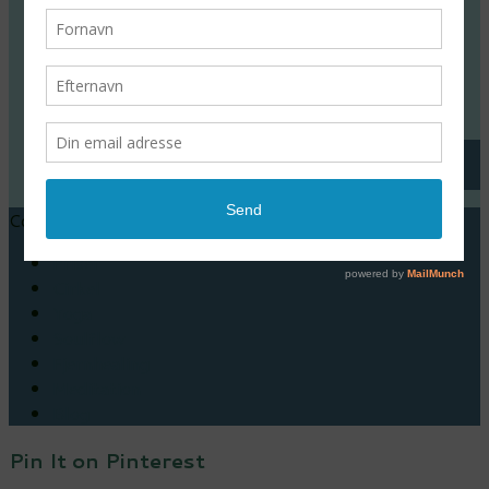
CVR: 34360626
Følg os
Copyright © sofialune.com - 2016
Priser
Cirkel
Yoga
Soulflow
Fjernhealing
Meditation
Blog
Pin It on Pinterest