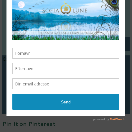
CVR: 34360626
Følg os
Copyright © sofialune.com - 2016
Priser
Cirkel
Yoga
Soulflow
Fjernhealing
Meditation
Blog
Pin It on Pinterest