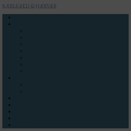
Kærlighed & nærvær
Velkommen
Jeg tilbyder
Bøger
Livsvejledning/Mentor
Soulflow
Sofias Art
Meditation – Guiding
Fjernhealing
Foredrag
Meditation
Meditationsaften
Daglig meditation
Nærværsrum
Blog
Cirkel
Kontakt
Priser