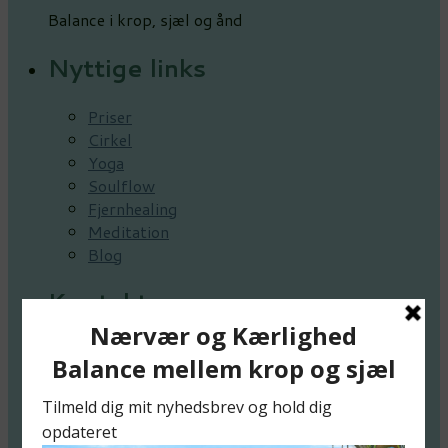
Balance i krop, sjæl og ånd
Nyttige links
Priser
Cirkel
Yoga
Soulflow
Fjernhealing
Meditation
Blog
Kontakt
Hvis du har spørgsmål, er du altid mere end
velkommen til at kontakte mig.
Tlf. +45 20 41 25 47
chahlottesofia@gmail..com