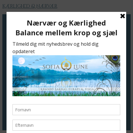
Kærlighed & nærvær
Velkommen
Jeg tilbyder
Bøger
Livsvejledning/Mentor
Soulflow
Sofias Art
Meditation – Guiding
Fjernhealing
Foredrag
Meditation
Meditationsaften
Daglig meditation
Nærværsrum
Blog
Cirkel
Kontakt
Priser