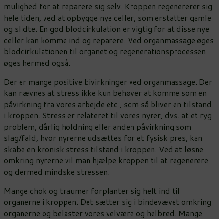
mulighed for at reparere sig selv. Kroppen regenererer sig
hele tiden, ved at opbygge nye celler, som erstatter gamle
og slidte. En god blodcirkulation er vigtig for at disse nye
celler kan komme ind og reparere. Ved organmassage øges
blodcirkulationen til organet og regenerationsprocessen
øges hermed også.
Der er mange positive bivirkninger ved organmassage. Der
kan nævnes at stress ikke kun behøver at komme som en
påvirkning fra vores arbejde etc., som så bliver en tilstand
i kroppen. Stress er relateret til vores nyrer, dvs. at et ryg
problem, dårlig holdning eller anden påvirkning som
slag/fald, hvor nyrerne udsættes for et fysisk pres, kan
skabe en kronisk stress tilstand i kroppen. Ved at løsne
omkring nyrerne vil man hjælpe kroppen til at regenerere
og dermed mindske stressen.
Mange chok og traumer forplanter sig helt ind til
organerne i kroppen. Det sætter sig i bindevævet omkring
organerne og belaster vores velvære og helbred. Mange