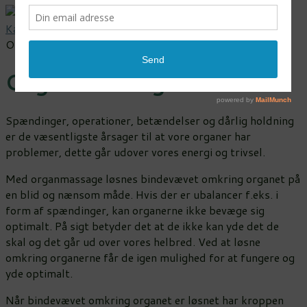
Kærlighed & nærvær
>
Jeg tilbyder
>
Fjernhealing
>
Organmassage
Organmassage
Spændinger, operationer, betændelser og dårlig holdning
er de væsentligste årsager til at vore organer har
problemer, dette går udover vores energi og trivsel.
Med organmassage løsnes bindevævet omkring organet på
en blid og nænsom måde. Hvis der er ubalancer f.eks. i
form af spændinger, kan organerne ikke bevæge sig
optimalt. På sigt betyder det at de ikke kan yde det de
skal og det går ud over vores helbred. Ved at løsne
omkring organerne får de igen mulighed for at fungere og
yde optimalt.
Når bindevævet omkring organet er løsnet har kroppen